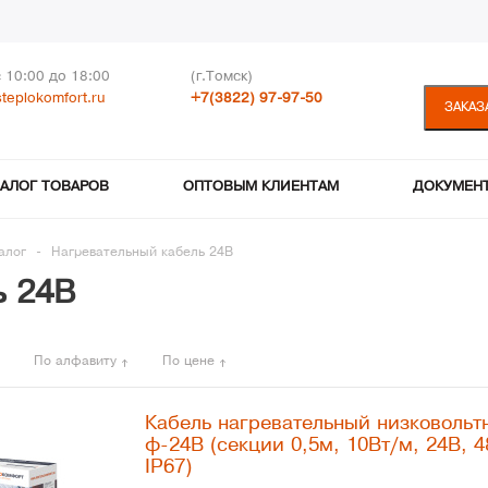
с 10:00 до 18:00
(г.Томск)
teplokomfort.ru
+7(3822) 97-97-50
ЗАКАЗ
ТАЛОГ ТОВАРОВ
ОПТОВЫМ КЛИЕНТАМ
ДОКУМЕН
алог
-
Нагревательный кабель 24В
ь 24В
По алфавиту
По цене
Кабель нагревательный низковольт
ф-24В (секции 0,5м, 10Вт/м, 24В, 4
IP67)