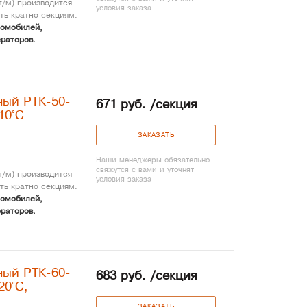
/м) производится
условия заказа
ть кратно секциям.
томобилей,
раторов.
ный РТК-50-
671 руб. /секция
10°С
ЗАКАЗАТЬ
Наши менеджеры обязательно
свяжутся с вами и уточнят
/м) производится
условия заказа
ть кратно секциям.
томобилей,
раторов.
ный РТК-60-
683 руб. /секция
20°С,