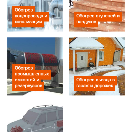
Обогрев
водопровода и
Обогрев ступеней и
канализации
пандусов
Обогрев
промышленных
емкостей и
Обогрев въезда в
резервуаров
гараж и дорожек