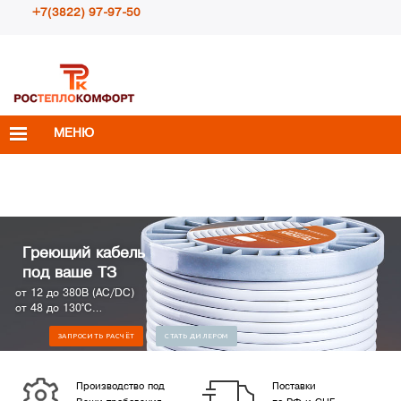
+7(3822) 97-97-50
Пн – Пт с 10:00 до 18:00
info@rosteplokomfort.ru
МЕНЮ
Греющий кабель
под ваше ТЗ
от 12 до 380В (AC/DC)
от 48 до 130°С
от 8 до 70Вт/м
ЗАПРОСИТЬ РАСЧЁТ
СТАТЬ ДИЛЕРОМ
Инжиниринговое производство
"РОСТЕПЛОКОМФОРТ"
Производство под
Поставки