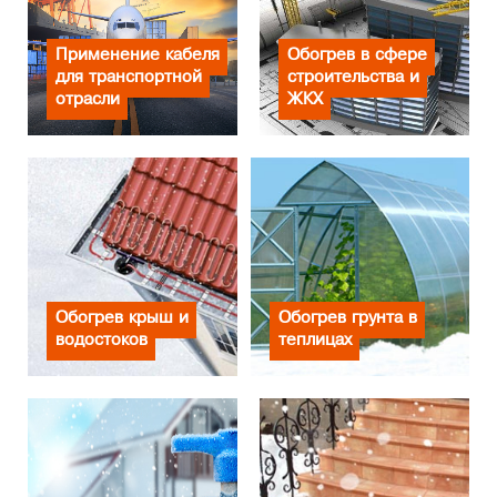
Применение кабеля
Обогрев в сфере
для транспортной
строительства и
отрасли
ЖКХ
Обогрев крыш и
Обогрев грунта в
водостоков
теплицах