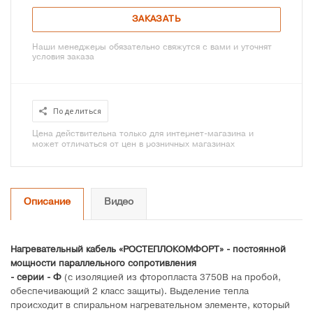
ЗАКАЗАТЬ
Наши менеджеры обязательно свяжутся с вами и уточнят
условия заказа
Поделиться
Цена действительна только для интернет-магазина и
может отличаться от цен в розничных магазинах
Описание
Видео
Нагревательный кабель «РОСТЕПЛОКОМФОРТ» - постоянной
мощности параллельного сопротивления
- серии - Ф
(с изоляцией из фторопласта 3750В на пробой,
обеспечивающий 2 класс защиты). Выделение тепла
происходит в спиральном нагревательном элементе, который