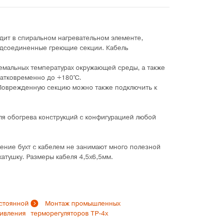
дит в спиральном нагревательном элементе,
одсоединенные греющие секции. Кабель
ремальных температурах окружающей среды, а также
ратковременно до +180°C.
 Поврежденную секцию можно также подключить к
для обогрева конструкций с конфигурацией любой
нение бухт с кабелем не занимают много полезной
катушку. Размеры кабеля 4,5х6,5мм.
стоянной
Монтаж промышленных
тивления
терморегуляторов ТР-4х