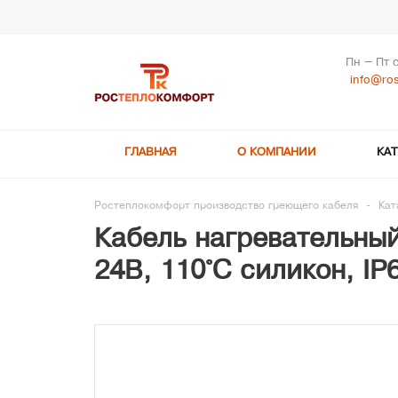
Пн – Пт 
info@ros
ГЛАВНАЯ
О КОМПАНИИ
КА
Ростеплокомфорт производство греющего кабеля
-
Кат
Кабель нагревательный
24В, 110°С силикон, IP