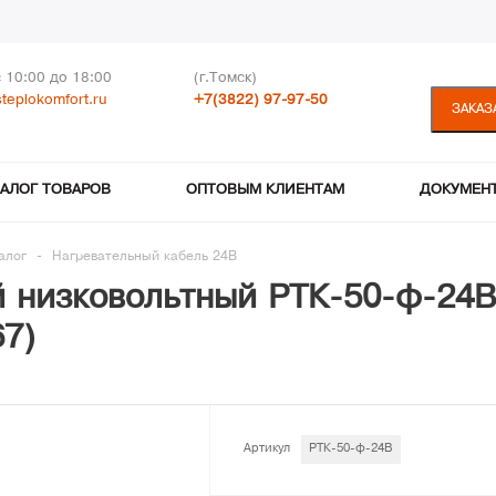
с 10:00 до 18:00
(г.Томск)
teplokomfort.ru
+7(3822) 97-97-50
ЗАКАЗ
ТАЛОГ ТОВАРОВ
ОПТОВЫМ КЛИЕНТАМ
ДОКУМЕН
алог
-
Нагревательный кабель 24В
 низковольтный РТК-50-ф-24В 
67)
Артикул
РТК-50-ф-24В