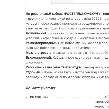
Нагревательный кабель «РОСТЕПЛОКОМФОРТ» - пос
- серии - Ф
(с изоляцией из фторопласта 3750В на 
который через равные промежутки соединяется с т
запитывается с одной стороны и применяется в виде
Долговечный
. За счет использования силиконового
устойчив к агрессивным средам – кислотам и маслам
Ремонтопригодный.
При повреждении кабеля в проц
питанию после оконцевания и герметизации.
Можно отрезать
. Возможно отрезать от бухты требу
Высокопрочный.
Кабель имеет свойство гнуться под
сложности.
Рассчитан на высокие температуры.
Температура наг
Удобный.
Кабель может быть изготовлен под заказ 
площади и обладают легким весом: бухта на 50 метро
Характеристики
Тип монтажа
Об
автомоб
морозил