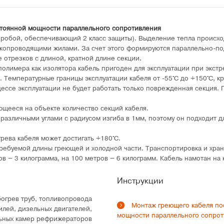
тоянной мощности параллельного сопротивления
пробой, обеспечивающий 2 класс защиты). Выделение тепла происхо
окопроводящими жилами. За счет этого формируются параллельно-п
 отрезков с длиной, кратной длине секции.
 полимера как изолятора кабель пригоден для эксплуатации при экст
. Температурные границы эксплуатации кабеля от -55°C до +150°C, к
ессе эксплуатации не будет работать только поврежденная секция.
ющееся на объекте количество секций кабеля.
 различными углами с радиусом изгиба в 1мм, поэтому он подходит 
рева кабеля может достигать +180°C.
требуемой длины греющей и холодной части. Транспортировка и хра
в – 3 килограмма, на 100 метров – 6 килограмм. Кабель намотан на 
Инструкции
огрев труб, топливопровода
Монтаж греющего кабеля по
илей, дизельных двигателей,
мощности параллельного сопро
ьных камер рефрижераторов