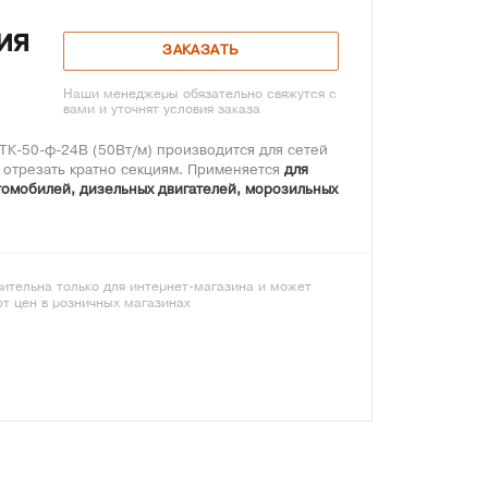
ия
ЗАКАЗАТЬ
Наши менеджеры обязательно свяжутся с
вами и уточнят условия заказа
ТК-50-ф-24В (50Вт/м) производится для сетей
 отрезать кратно секциям. Применяется
для
томобилей, дизельных двигателей, морозильных
ительна только для интернет-магазина и может
от цен в розничных магазинах