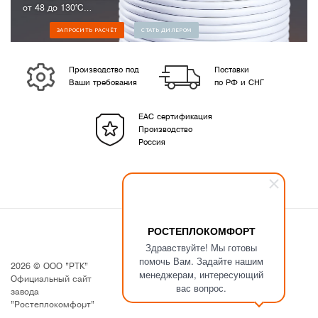
от 48 до 130°С
от 8 до 70Вт/м
ЗАПРОСИТЬ РАСЧЁТ
СТАТЬ ДИЛЕРОМ
Инжиниринговое производство
"РОСТЕПЛОКОМФОРТ"
Производство под
Поставки
Ваши требования
по РФ и СНГ
EAC сертификация
Производство
Россия
РОСТЕПЛОКОМФОРТ
Здравствуйте! Мы готовы
помочь Вам. Задайте нашим
2026 © ООО "РТК"
Компания
менеджерам, интересующий
Официальный сайт
Информация
вас вопрос.
завода
Помощь
"Ростеплокомфорт"