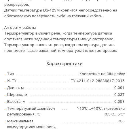
резервуаров.
Датчик температуры DS-125M крепится непосредственно на
обогреваемую поверхность либо на греющий кабель.
Алгоритм работы
Терморегулятор включит реле, когда температура датчика
опустится ниже заданной температуры t минус гистерезис.
Терморегулятор выключит реле, когда температура датчика
поднимется выше заданной температуры t плюс гистерезис.
Характеристики
Тип
Крепление на DIN-рейку
№ ТУ
ТУ 4211-012-28836817-2015
Длина, м
0,091
Ширина, м
0,037
Высота, м
0,058
Температурный диапазон
"-10°С...+10°С, гистерезис
регулирования, °С
0,5°С...5°С"
Максимальная
3,5
коммутируемая мощность,