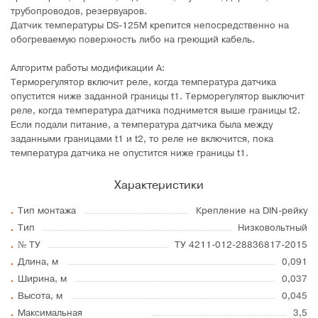
трубопроводов, резервуаров.
Датчик температуры DS-125M крепится непосредственно на
обогреваемую поверхность либо на греющий кабель.
Алгоритм работы модификации А:
Терморегулятор включит реле, когда температура датчика
опустится ниже заданной границы t1. Терморегулятор выключит
реле, когда температура датчика поднимется выше границы t2.
Если подали питание, а температура датчика была между
заданными границами t1 и t2, то реле не включится, пока
температура датчика не опустится ниже границы t1.
Характеристики
Тип монтажа
Крепление на DIN-рейку
Тип
Низковольтный
№ ТУ
ТУ 4211-012-28836817-2015
Длина, м
0,091
Ширина, м
0,037
Высота, м
0,045
Максимальная
3,5