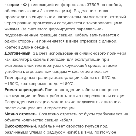
- серии - Ф
(с изоляцией из фторопласта 3750В на пробой,
обеспечивающий 2 класс защиты). Выделение тепла
происходит в спиральном нагревательном элементе, который
через равные промежутки соединяется с токопроводящими
жилами. За счет этого формируются параллельно-
подсоединенные греющие секции. Кабель запитывается с
одной стороны и применяется в виде отрезков с длиной,
кратной длине секции.
Долговечный
. За счет использования силиконового полимера
как изолятора кабель пригоден для эксплуатации при
экстремальных температурах окружающей среды, а также
устойчив к агрессивным средам – кислотам и маслам.
Температурные границы эксплуатации кабеля от -55°C до
+150°C, кратковременно до +180°C.
Ремонтопригодный.
При повреждении кабеля в процессе
эксплуатации не будет работать только поврежденная секция.
Поврежденную секцию можно также подключить к питанию
после оконцевания и герметизации.
Можно отрезать
. Возможно отрезать от бухты требующееся на
объекте количество секций кабеля.
Высокопрочный.
Кабель имеет свойство гнуться под
различными углами с радиусом изгиба в 1мм, поэтому он