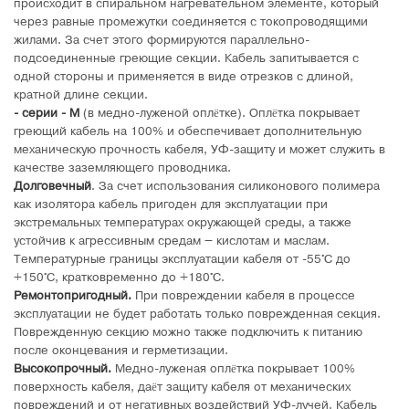
происходит в спиральном нагревательном элементе, который
через равные промежутки соединяется с токопроводящими
жилами. За счет этого формируются параллельно-
подсоединенные греющие секции. Кабель запитывается с
одной стороны и применяется в виде отрезков с длиной,
кратной длине секции.
- серии - М
(в медно-луженой оплётке). Оплётка покрывает
греющий кабель на 100% и обеспечивает дополнительную
механическую прочность кабеля, УФ-защиту и может служить в
качестве заземляющего проводника.
Долговечный
. За счет использования силиконового полимера
как изолятора кабель пригоден для эксплуатации при
экстремальных температурах окружающей среды, а также
устойчив к агрессивным средам – кислотам и маслам.
Температурные границы эксплуатации кабеля от -55°C до
+150°C, кратковременно до +180°C.
Ремонтопригодный.
При повреждении кабеля в процессе
эксплуатации не будет работать только поврежденная секция.
Поврежденную секцию можно также подключить к питанию
после оконцевания и герметизации.
Высокопрочный.
Медно-луженая оплётка покрывает 100%
поверхность кабеля, даёт защиту кабеля от механических
повреждений и от негативных воздействий УФ-лучей. Кабель