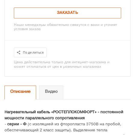
ЗАКАЗАТЬ
Наши менеджеры обязательно свяжутся с вами и уточнят
условия заказа
Поделиться
Цена действительна только для интернет-магазина и
может отличаться от цен в розничных магазинах
Описание
Видео
Нагревательный кабель «РОСТЕПЛОКОМФОРТ» - постоянной
мощности параллельного сопротивления
-
серии - Ф
(с изоляцией из фторопласта 3750В на пробой,
обеспечивающий 2 класс защиты). Выделение тепла