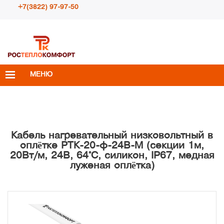
+7(3822) 97-97-50
Пн – Пт с 10:00 до 18:00
info@rosteplokomfort.ru
МЕНЮ
Кабель нагревательный низковольтный в
оплётке РТК-20-ф-24В-М (секции 1м,
20Вт/м, 24В, 64°С, силикон, IP67, медная
луженая оплётка)