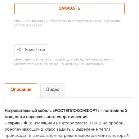
ЗАКАЗАТЬ
Наши менеджеры обязательно свяжутся с вами и уточнят
условия заказа
Поделиться
Цена действительна только для интернет-магазина и
может отличаться от цен в розничных магазинах
Описание
Видео
Нагревательный кабель «РОСТЕПЛОКОМФОРТ» - постоянной
мощности параллельного сопротивления
- серии - Ф
(с изоляцией из фторопласта 3750В на пробой,
обеспечивающий 2 класс защиты). Выделение тепла
происходит в спиральном нагревательном элементе, который