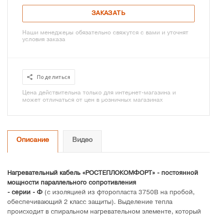
ЗАКАЗАТЬ
Наши менеджеры обязательно свяжутся с вами и уточнят
условия заказа
Поделиться
Цена действительна только для интернет-магазина и
может отличаться от цен в розничных магазинах
Описание
Видео
Нагревательный кабель «РОСТЕПЛОКОМФОРТ» - постоянной
мощности параллельного сопротивления
- серии - Ф
(с изоляцией из фторопласта 3750В на пробой,
обеспечивающий 2 класс защиты). Выделение тепла
происходит в спиральном нагревательном элементе, который