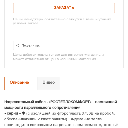
ЗАКАЗАТЬ
Наши менеджеры обязательно свяжутся с вами и уточнят
условия заказа
Поделиться
Цена действительна только для интернет-магазина и
может отличаться от цен в розничных магазинах
Описание
Видео
Нагревательный кабель «РОСТЕПЛОКОМФОРТ» - постоянной
мощности параллельного сопротивления
- серии - Ф
(с изоляцией из фторопласта 3750В на пробой,
обеспечивающий 2 класс защиты). Выделение тепла
происходит в спиральном нагревательном элементе, который