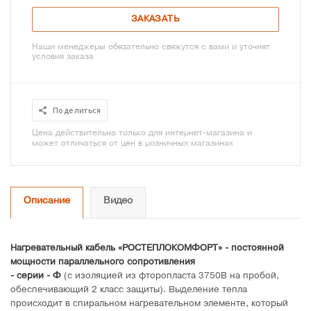
ЗАКАЗАТЬ
Наши менеджеры обязательно свяжутся с вами и уточнят
условия заказа
Поделиться
Цена действительна только для интернет-магазина и
может отличаться от цен в розничных магазинах
Описание
Видео
Нагревательный кабель «РОСТЕПЛОКОМФОРТ» - постоянной
мощности параллельного сопротивления
- серии - Ф
(с изоляцией из фторопласта 3750В на пробой,
обеспечивающий 2 класс защиты). Выделение тепла
происходит в спиральном нагревательном элементе, который