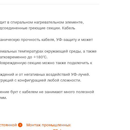
дит в спиральном нагревательном элементе,
одсоединенные греющие секции. Кабель
ханическую прочность кабеля, УФ-защиту и может
ремальных температурах окружающей среды, а также
ратковременно до +180°C.
 Поврежденную секцию можно также подключить к
еждений и от негативных воздействий УФ-лучей.
струкций с конфигурацией любой сложности.
ение бухт с кабелем не занимают много полезной
х9мм.
стоянной
Монтаж промышленных