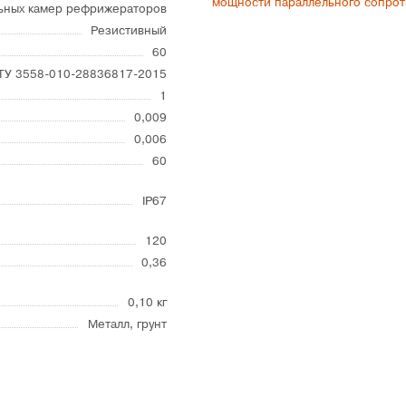
мощности параллельного сопро
ьных камер рефрижераторов
Резистивный
60
ТУ 3558-010-28836817-2015
1
0,009
0,006
60
IP67
120
0,36
0,10 кг
Металл, грунт