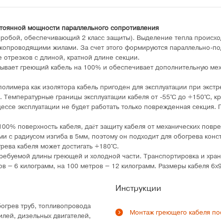
тоянной мощности параллельного сопротивления
пробой, обеспечивающий 2 класс защиты). Выделение тепла происхо
окопроводящими жилами. За счет этого формируются параллельно-п
 отрезков с длиной, кратной длине секции.
крывает греющий кабель на 100% и обеспечивает дополнительную ме
 полимера как изолятора кабель пригоден для эксплуатации при экст
. Температурные границы эксплуатации кабеля от -55°C до +150°C, к
ессе эксплуатации не будет работать только поврежденная секция.
100% поверхность кабеля, даёт защиту кабеля от механических повр
ми с радиусом изгиба в 5мм, поэтому он подходит для обогрева кон
рева кабеля может достигать +180°C.
требуемой длины греющей и холодной части. Транспортировка и хран
ов – 6 килограмм, на 100 метров – 12 килограмм. Размеры кабеля 6
Инструкции
огрев труб, топливопровода
Монтаж греющего кабеля по
илей, дизельных двигателей,