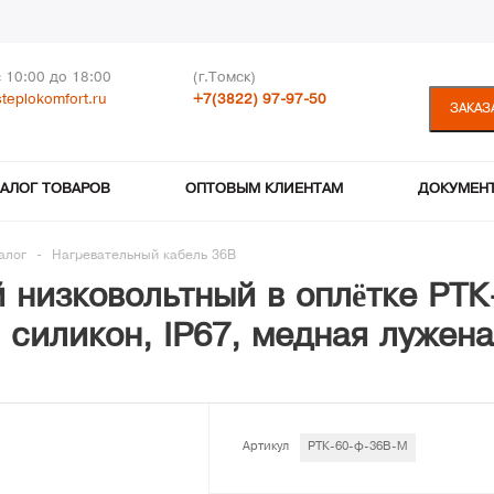
с 10:00 до 18:00
(г.Томск)
teplokomfort.ru
+7(3822) 97-97-50
ЗАКАЗ
ТАЛОГ ТОВАРОВ
ОПТОВЫМ КЛИЕНТАМ
ДОКУМЕН
алог
-
Нагревательный кабель 36В
 низковольтный в оплётке РТ
, силикон, IP67, медная лужена
Артикул
РТК-60-ф-36В-М