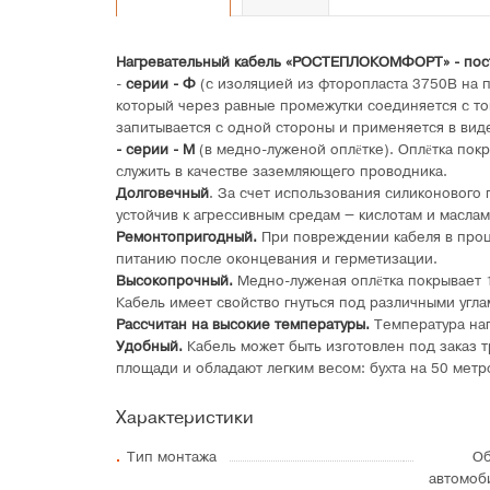
Нагревательный кабель «РОСТЕПЛОКОМФОРТ» - пос
-
серии - Ф
(с изоляцией из фторопласта 3750В на 
который через равные промежутки соединяется с т
запитывается с одной стороны и применяется в виде
- серии - М
(в медно-луженой оплётке). Оплётка по
служить в качестве заземляющего проводника.
Долговечный
. За счет использования силиконового
устойчив к агрессивным средам – кислотам и маслам
Ремонтопригодный.
При повреждении кабеля в проц
питанию после оконцевания и герметизации.
Высокопрочный.
Медно-луженая оплётка покрывает 
Кабель имеет свойство гнуться под различными угла
Рассчитан на высокие температуры.
Температура наг
Удобный.
Кабель может быть изготовлен под заказ 
площади и обладают легким весом: бухта на 50 метр
Характеристики
Тип монтажа
Об
автомоб