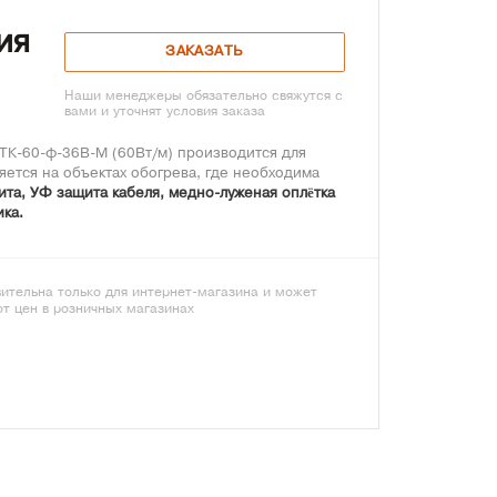
ия
ЗАКАЗАТЬ
Наши менеджеры обязательно свяжутся с
вами и уточнят условия заказа
ТК-60-ф-36В-М (60Вт/м) производится для
ется на объектах обогрева, где необходима
та, УФ защита кабеля, медно-луженая оплётка
ка.
ительна только для интернет-магазина и может
от цен в розничных магазинах