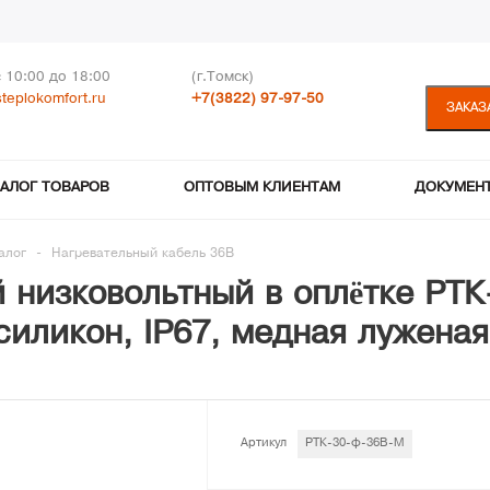
с 10:00 до 18:00
(г.Томск)
teplokomfort.ru
+7(3822) 97-97-50
ЗАКАЗ
ТАЛОГ ТОВАРОВ
ОПТОВЫМ КЛИЕНТАМ
ДОКУМЕН
алог
-
Нагревательный кабель 36В
 низковольтный в оплётке РТ
 силикон, IP67, медная луженая
Артикул
РТК-30-ф-36В-М