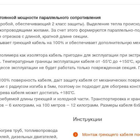
тоянной мощности параллельного сопротивления
пробой, обеспечивающий 2 класс защиты). Выделение тепла происхо
окопроводящими жилами. За счет этого формируются параллельно-п
 отрезков с длиной, кратной длине секции.
крывает греющий кабель на 100% и обеспечивает дополнительную ме
 полимера как изолятора кабель пригоден для эксплуатации при экст
. Температурные границы эксплуатации кабеля от -55°C до +150°C, к
ессе эксплуатации не будет работать только поврежденная секция.
100% поверхность кабеля, даёт защиту кабеля от механических повр
ми с радиусом изгиба в 5мм, поэтому он подходит для обогрева кон
рева кабеля может достигать +180°C.
требуемой длины греющей и холодной части. Транспортировка и хран
ов – 6 килограмм, на 100 метров – 12 килограмм. Размеры кабеля 6
Инструкции
огрев труб, топливопровода
Монтаж греющего кабеля по
илей, дизельных двигателей,