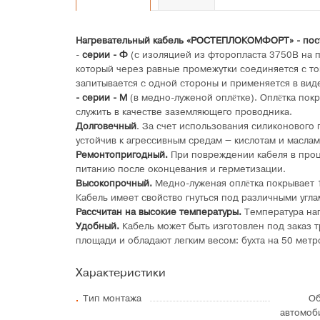
Нагревательный кабель «РОСТЕПЛОКОМФОРТ» - пос
-
серии - Ф
(с изоляцией из фторопласта 3750В на 
который через равные промежутки соединяется с т
запитывается с одной стороны и применяется в виде
- серии - М
(в медно-луженой оплётке). Оплётка по
служить в качестве заземляющего проводника.
Долговечный
. За счет использования силиконового
устойчив к агрессивным средам – кислотам и маслам
Ремонтопригодный.
При повреждении кабеля в проц
питанию после оконцевания и герметизации.
Высокопрочный.
Медно-луженая оплётка покрывает 
Кабель имеет свойство гнуться под различными угла
Рассчитан на высокие температуры.
Температура наг
Удобный.
Кабель может быть изготовлен под заказ 
площади и обладают легким весом: бухта на 50 метр
Характеристики
Тип монтажа
Об
автомоб