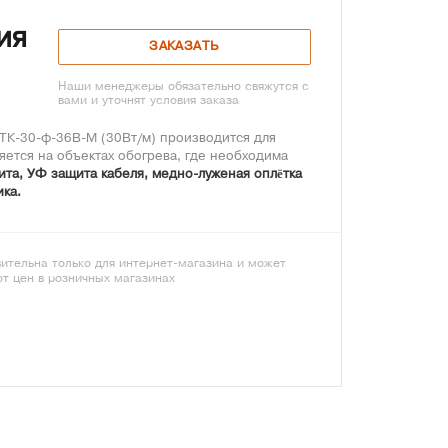
ия
ЗАКАЗАТЬ
Наши менеджеры обязательно свяжутся с
вами и уточнят условия заказа
ТК-30-ф-36В-М (30Вт/м) производится для
ется на объектах обогрева, где необходима
та, УФ защита кабеля, медно-луженая оплётка
ка.
ительна только для интернет-магазина и может
от цен в розничных магазинах