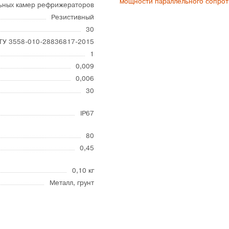
мощности параллельного сопро
ьных камер рефрижераторов
Резистивный
30
ТУ 3558-010-28836817-2015
1
0,009
0,006
30
IP67
80
0,45
0,10 кг
Металл, грунт