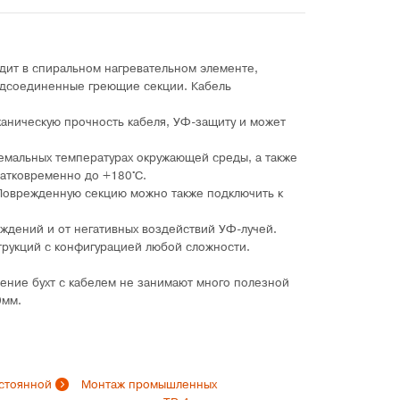
дит в спиральном нагревательном элементе,
одсоединенные греющие секции. Кабель
ханическую прочность кабеля, УФ-защиту и может
ремальных температурах окружающей среды, а также
ратковременно до +180°C.
 Поврежденную секцию можно также подключить к
еждений и от негативных воздействий УФ-лучей.
струкций с конфигурацией любой сложности.
ение бухт с кабелем не занимают много полезной
х9мм.
стоянной
Монтаж промышленных