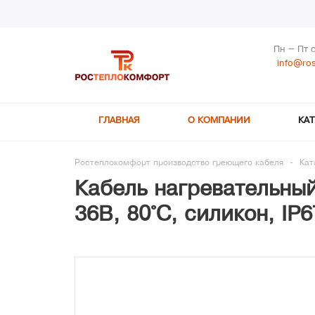
Пн – Пт 
info@ros
ГЛАВНАЯ
О КОМПАНИИ
КА
Ростеплокомфорт производство греющего кабеля
-
Кат
Кабель нагревательный
36В, 80°С, силикон, IP6