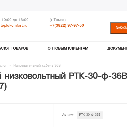
с 10:00 до 18:00
(г.Томск)
teplokomfort.ru
+7(3822) 97-97-50
ЗАКАЗ
ТАЛОГ ТОВАРОВ
ОПТОВЫМ КЛИЕНТАМ
ДОКУМЕН
алог
-
Нагревательный кабель 36В
 низковольтный РТК-30-ф-36В 
7)
Артикул
РТК-30-ф-36В