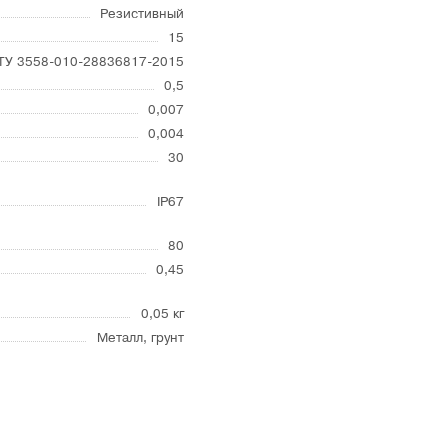
Резистивный
15
ТУ 3558-010-28836817-2015
0,5
0,007
0,004
30
IP67
80
0,45
0,05 кг
Металл, грунт