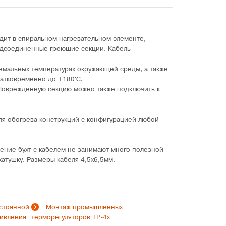
дит в спиральном нагревательном элементе,
одсоединенные греющие секции. Кабель
ремальных температурах окружающей среды, а также
ратковременно до +180°C.
 Поврежденную секцию можно также подключить к
для обогрева конструкций с конфигурацией любой
нение бухт с кабелем не занимают много полезной
катушку. Размеры кабеля 4,5х6,5мм.
стоянной
Монтаж промышленных
тивления
терморегуляторов ТР-4х