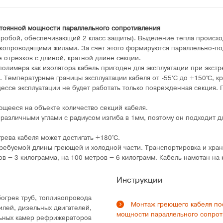
тоянной мощности параллельного сопротивления
пробой, обеспечивающий 2 класс защиты). Выделение тепла происхо
окопроводящими жилами. За счет этого формируются параллельно-п
 отрезков с длиной, кратной длине секции.
 полимера как изолятора кабель пригоден для эксплуатации при экст
. Температурные границы эксплуатации кабеля от -55°C до +150°C, к
ессе эксплуатации не будет работать только поврежденная секция.
ющееся на объекте количество секций кабеля.
 различными углами с радиусом изгиба в 1мм, поэтому он подходит 
рева кабеля может достигать +180°C.
требуемой длины греющей и холодной части. Транспортировка и хра
в – 3 килограмма, на 100 метров – 6 килограмм. Кабель намотан на 
Инструкции
огрев труб, топливопровода
Монтаж греющего кабеля по
илей, дизельных двигателей,
мощности параллельного сопро
ьных камер рефрижераторов