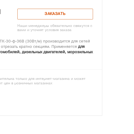
я
ЗАКАЗАТЬ
Наши менеджеры обязательно свяжутся с
вами и уточнят условия заказа
ТК-30-ф-36В (30Вт/м) производится для сетей
 отрезать кратно секциям. Применяется
для
томобилей, дизельных двигателей, морозильных
ительна только для интернет-магазина и может
от цен в розничных магазинах