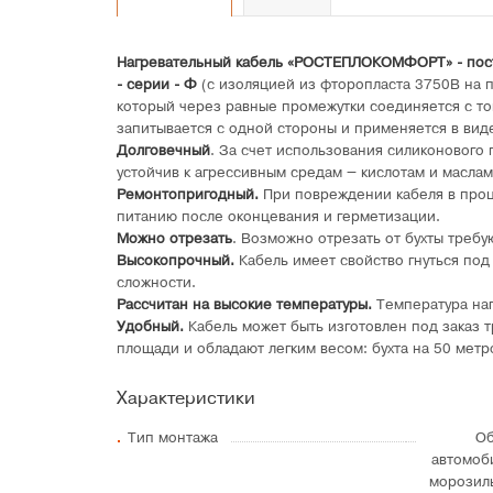
Нагревательный кабель «РОСТЕПЛОКОМФОРТ» - пос
- серии - Ф
(с изоляцией из фторопласта 3750В на 
который через равные промежутки соединяется с т
запитывается с одной стороны и применяется в виде
Долговечный
. За счет использования силиконового
устойчив к агрессивным средам – кислотам и маслам
Ремонтопригодный.
При повреждении кабеля в проц
питанию после оконцевания и герметизации.
Можно отрезать
. Возможно отрезать от бухты требу
Высокопрочный.
Кабель имеет свойство гнуться под
сложности.
Рассчитан на высокие температуры.
Температура наг
Удобный.
Кабель может быть изготовлен под заказ 
площади и обладают легким весом: бухта на 50 метро
Характеристики
Тип монтажа
Об
автомоб
морозил