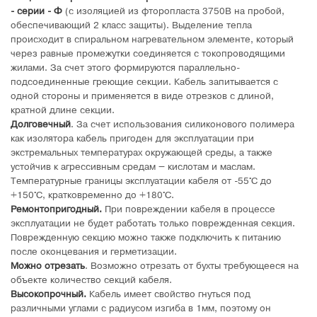
- серии - Ф
(с изоляцией из фторопласта 3750В на пробой,
обеспечивающий 2 класс защиты). Выделение тепла
происходит в спиральном нагревательном элементе, который
через равные промежутки соединяется с токопроводящими
жилами. За счет этого формируются параллельно-
подсоединенные греющие секции. Кабель запитывается с
одной стороны и применяется в виде отрезков с длиной,
кратной длине секции.
Долговечный
. За счет использования силиконового полимера
как изолятора кабель пригоден для эксплуатации при
экстремальных температурах окружающей среды, а также
устойчив к агрессивным средам – кислотам и маслам.
Температурные границы эксплуатации кабеля от -55°C до
+150°C, кратковременно до +180°C.
Ремонтопригодный.
При повреждении кабеля в процессе
эксплуатации не будет работать только поврежденная секция.
Поврежденную секцию можно также подключить к питанию
после оконцевания и герметизации.
Можно отрезать
. Возможно отрезать от бухты требующееся на
объекте количество секций кабеля.
Высокопрочный.
Кабель имеет свойство гнуться под
различными углами с радиусом изгиба в 1мм, поэтому он