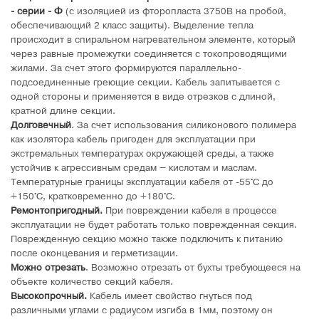
- серии - Ф
(с изоляцией из фторопласта 3750В на пробой,
обеспечивающий 2 класс защиты). Выделение тепла
происходит в спиральном нагревательном элементе, который
через равные промежутки соединяется с токопроводящими
жилами. За счет этого формируются параллельно-
подсоединенные греющие секции. Кабель запитывается с
одной стороны и применяется в виде отрезков с длиной,
кратной длине секции.
Долговечный
. За счет использования силиконового полимера
как изолятора кабель пригоден для эксплуатации при
экстремальных температурах окружающей среды, а также
устойчив к агрессивным средам – кислотам и маслам.
Температурные границы эксплуатации кабеля от -55°C до
+150°C, кратковременно до +180°C.
Ремонтопригодный.
При повреждении кабеля в процессе
эксплуатации не будет работать только поврежденная секция.
Поврежденную секцию можно также подключить к питанию
после оконцевания и герметизации.
Можно отрезать
. Возможно отрезать от бухты требующееся на
объекте количество секций кабеля.
Высокопрочный.
Кабель имеет свойство гнуться под
различными углами с радиусом изгиба в 1мм, поэтому он