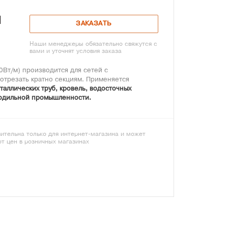
я
ЗАКАЗАТЬ
Наши менеджеры обязательно свяжутся с
вами и уточнят условия заказа
Вт/м) производится для сетей с
отрезать кратно секциям. Применяется
таллических труб, кровель, водосточных
олодильной промышленности.
ительна только для интернет-магазина и может
от цен в розничных магазинах