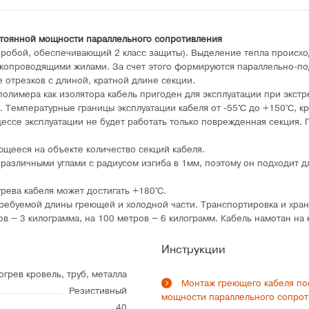
тоянной мощности параллельного сопротивления
пробой, обеспечивающий 2 класс защиты). Выделение тепла происхо
окопроводящими жилами. За счет этого формируются параллельно-п
 отрезков с длиной, кратной длине секции.
 полимера как изолятора кабель пригоден для эксплуатации при экст
. Температурные границы эксплуатации кабеля от -55°C до +150°C, к
ессе эксплуатации не будет работать только поврежденная секция.
ющееся на объекте количество секций кабеля.
 различными углами с радиусом изгиба в 1мм, поэтому он подходит 
рева кабеля может достигать +180°C.
требуемой длины греющей и холодной части. Транспортировка и хра
в – 3 килограмма, на 100 метров – 6 килограмм. Кабель намотан на 
Инструкции
огрев кровель, труб, металла
Монтаж греющего кабеля по
Резистивный
мощности параллельного сопро
40