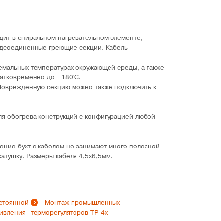
дит в спиральном нагревательном элементе,
одсоединенные греющие секции. Кабель
ремальных температурах окружающей среды, а также
ратковременно до +180°C.
 Поврежденную секцию можно также подключить к
для обогрева конструкций с конфигурацией любой
нение бухт с кабелем не занимают много полезной
катушку. Размеры кабеля 4,5х6,5мм.
стоянной
Монтаж промышленных
тивления
терморегуляторов ТР-4х