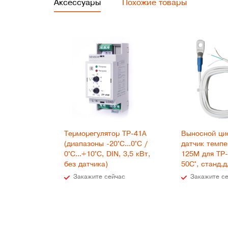
Аксессуары
Похожие товары
Терморегулятор ТР-41А
Выносной ци
(диапазоны -20°С...0°С /
датчик темп
0°С...+10°С, DIN, 3,5 кВт,
125M для ТР-
без датчика)
50С°, станд.д
Закажите сейчас
Закажите с