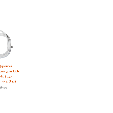
фровой
ературы DS-
4х ( до
лина 3 м)
ейчас