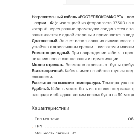
Нагревательный кабель «РОСТЕПЛОКОМФОРТ» - пос
- серии - Ф
(с изоляцией из фторопласта 3750В на 
который через равные промежутки соединяется с т
запитывается с одной стороны и применяется в виде
Долговечный
. За счет использования силиконового
устойчив к агрессивным средам – кислотам и маслам
Ремонтопригодный.
При повреждении кабеля в проц
питанию после оконцевания и герметизации.
Можно отрезать
. Возможно отрезать от бухты требу
Высокопрочный.
Кабель имеет свойство гнуться под
сложности.
Рассчитан на высокие температуры.
Температура наг
Удобный.
Кабель может быть изготовлен под заказ 
площади и обладают легким весом: бухта на 50 метро
Характеристики
Тип монтажа
Об
Тип
Мощность секции, Вт