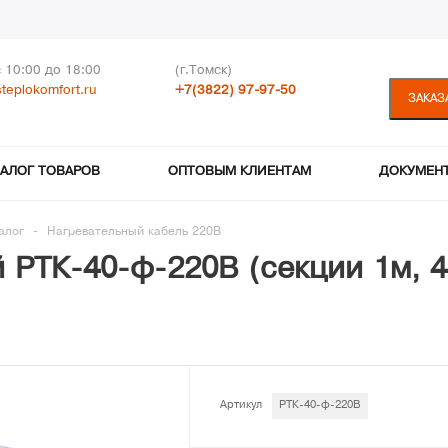
с 10:00 до 18:00
(г.Томск)
teplokomfort.ru
+7(3822) 97-97-50
ЗАКАЗ
ТАЛОГ ТОВАРОВ
ОПТОВЫМ КЛИЕНТАМ
ДОКУМЕН
алог
-
Нагревательный кабель 220В
 РТК-40-ф-220В (секции 1м, 40
Артикул
РТК-40-ф-220В