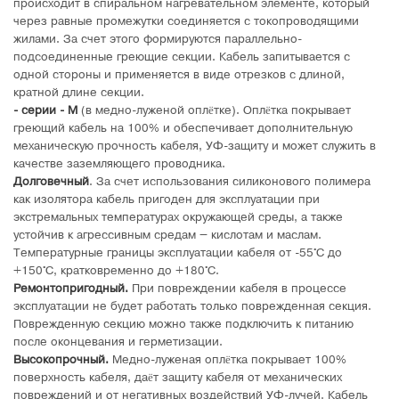
происходит в спиральном нагревательном элементе, который
через равные промежутки соединяется с токопроводящими
жилами. За счет этого формируются параллельно-
подсоединенные греющие секции. Кабель запитывается с
одной стороны и применяется в виде отрезков с длиной,
кратной длине секции.
- серии - М
(в медно-луженой оплётке). Оплётка покрывает
греющий кабель на 100% и обеспечивает дополнительную
механическую прочность кабеля, УФ-защиту и может служить в
качестве заземляющего проводника.
Долговечный
. За счет использования силиконового полимера
как изолятора кабель пригоден для эксплуатации при
экстремальных температурах окружающей среды, а также
устойчив к агрессивным средам – кислотам и маслам.
Температурные границы эксплуатации кабеля от -55°C до
+150°C, кратковременно до +180°C.
Ремонтопригодный.
При повреждении кабеля в процессе
эксплуатации не будет работать только поврежденная секция.
Поврежденную секцию можно также подключить к питанию
после оконцевания и герметизации.
Высокопрочный.
Медно-луженая оплётка покрывает 100%
поверхность кабеля, даёт защиту кабеля от механических
повреждений и от негативных воздействий УФ-лучей. Кабель