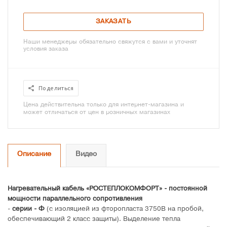
ЗАКАЗАТЬ
Наши менеджеры обязательно свяжутся с вами и уточнят
условия заказа
Поделиться
Цена действительна только для интернет-магазина и
может отличаться от цен в розничных магазинах
Описание
Видео
Нагревательный кабель «РОСТЕПЛОКОМФОРТ» - постоянной
мощности параллельного сопротивления
-
серии - Ф
(с изоляцией из фторопласта 3750В на пробой,
обеспечивающий 2 класс защиты). Выделение тепла