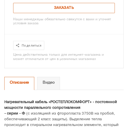
ЗАКАЗАТЬ
Наши менеджеры обязательно свяжутся с вами и уточнят
условия заказа
Поделиться
Цена действительна только для интернет-магазина и
может отличаться от цен в розничных магазинах
Описание
Видео
Нагревательный кабель «РОСТЕПЛОКОМФОРТ» - постоянной
мощности параллельного сопротивления
- серии - Ф
(с изоляцией из фторопласта 3750В на пробой,
обеспечивающий 2 класс защиты). Выделение тепла
происходит в спиральном нагревательном элементе, который