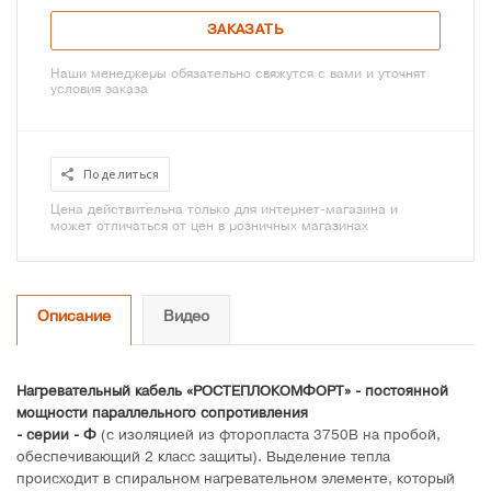
ЗАКАЗАТЬ
Наши менеджеры обязательно свяжутся с вами и уточнят
условия заказа
Поделиться
Цена действительна только для интернет-магазина и
может отличаться от цен в розничных магазинах
Описание
Видео
Нагревательный кабель «РОСТЕПЛОКОМФОРТ» - постоянной
мощности параллельного сопротивления
- серии - Ф
(с изоляцией из фторопласта 3750В на пробой,
обеспечивающий 2 класс защиты). Выделение тепла
происходит в спиральном нагревательном элементе, который