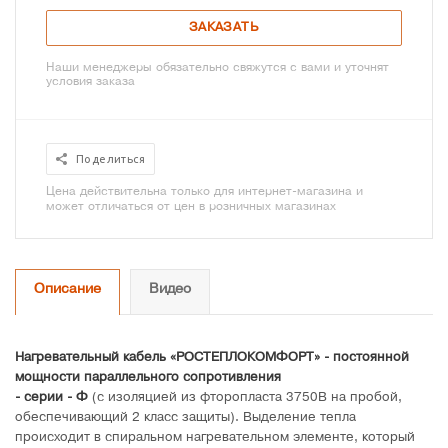
ЗАКАЗАТЬ
Наши менеджеры обязательно свяжутся с вами и уточнят
условия заказа
Поделиться
Цена действительна только для интернет-магазина и
может отличаться от цен в розничных магазинах
Описание
Видео
Нагревательный кабель «РОСТЕПЛОКОМФОРТ» - постоянной
мощности параллельного сопротивления
- серии - Ф
(с изоляцией из фторопласта 3750В на пробой,
обеспечивающий 2 класс защиты). Выделение тепла
происходит в спиральном нагревательном элементе, который