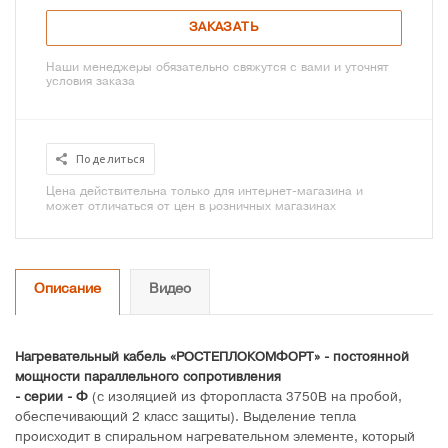
ЗАКАЗАТЬ
Наши менеджеры обязательно свяжутся с вами и уточнят
условия заказа
Поделиться
Цена действительна только для интернет-магазина и
может отличаться от цен в розничных магазинах
Описание
Видео
Нагревательный кабель «РОСТЕПЛОКОМФОРТ» - постоянной
мощности параллельного сопротивления
- серии - Ф
(с изоляцией из фторопласта 3750В на пробой,
обеспечивающий 2 класс защиты). Выделение тепла
происходит в спиральном нагревательном элементе, который