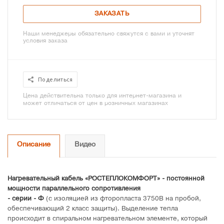
ЗАКАЗАТЬ
Наши менеджеры обязательно свяжутся с вами и уточнят
условия заказа
Поделиться
Цена действительна только для интернет-магазина и
может отличаться от цен в розничных магазинах
Описание
Видео
Нагревательный кабель «РОСТЕПЛОКОМФОРТ» - постоянной
мощности параллельного сопротивления
- серии - Ф
(с изоляцией из фторопласта 3750В на пробой,
обеспечивающий 2 класс защиты). Выделение тепла
происходит в спиральном нагревательном элементе, который